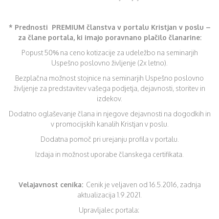
* Prednosti PREMIUM članstva v portalu Kristjan v poslu –
za člane portala, ki imajo poravnano plačilo članarine:
Popust 50% na ceno kotizacije za udeležbo na seminarjih
Uspešno poslovno življenje (2x letno).
Bezplačna možnost stojnice na seminarjih Uspešno poslovno
življenje za predstavitev vašega podjetja, dejavnosti, storitev in
izdekov.
Dodatno oglaševanje člana in njegove dejavnosti na dogodkih in
v promocijskih kanalih Kristjan v poslu.
Dodatna pomoč pri urejanju profila v portalu.
Izdaja in možnost uporabe članskega certifikata.
Velajavnost cenika:
Cenik je veljaven od 16.5.2016, zadnja
aktualizacija 1.9.2021.
Upravljalec portala: