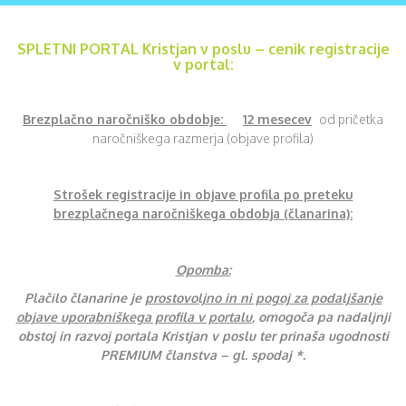
SPLETNI PORTAL Kristjan v poslu – cenik registracije
v portal:
Brezplačno naročniško obdobje:
12 mesecev
od pričetka
naročniškega razmerja (objave profila)
Strošek registracije in objave profila po preteku
brezplačnega naročniškega obdobja (članarina):
Opomba:
Plačilo članarine je
prostovoljno in ni pogoj za podaljšanje
objave uporabniškega profila v portalu
, omogoča pa nadaljnji
obstoj in razvoj portala Kristjan v poslu ter prinaša ugodnosti
PREMIUM članstva – gl. spodaj *.