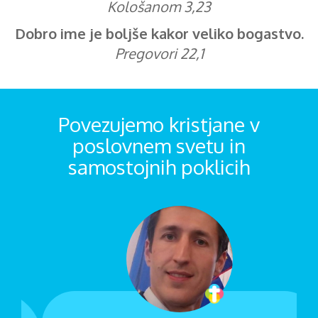
Kološanom 3,23
Dobro ime je boljše kakor veliko bogastvo.
Pregovori 22,1
Povezujemo kristjane v
poslovnem svetu in
samostojnih poklicih