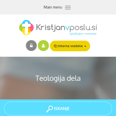
Skip
Toggle
Main menu
to
navigation
main
content
Interne vsebine
Teologija dela
ISKANJE