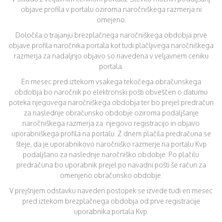
objave profila v portalu oziroma naročniškega razmerja ni
omejeno.
Določila o trajanju brezplačnega naročniškega obdobja prve
objave profila naročnika portala kot tudi plačljivega naročniškega
razmerja za nadaljnjo objavo so navedena v veljavnem ceniku
portala.
En mesec pred iztekom vsakega tekočega obračunskega
obdobja bo naročnik po elektronski pošti obveščen o datumu
poteka njegovega naročniškega obdobja ter bo prejel predračun
za naslednje obračunsko obdobje oziroma podaljšanje
naročniškega razmerja za njegovo registracijo in objavo
uporabniškega profila na portalu. Z dnem plačila predračuna se
šteje, da je uporabnikovo naročniško razmerje na portalu Kvp
podaljšano za naslednje naročniško obdobje. Po plačilu
predračuna bo uporabnik prejel po navadni pošti še račun za
omenjeno obračunsko obdobje.
V prejšnjem odstavku naveden postopek se izvede tudi en mesec
pred iztekom brezplačnega obdobja od prve registracije
uporabnika portala Kvp.