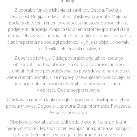
funkcije:
Z uporabo funkcije Iskanje ter zavihkov Oseba, Podjetje,
Dejavnost, Regija, Cerkev, lahko obiskovalci portala iščejo na
podlagi določenih kriterijev osebo, samostojnega podjetnika,
podjetje ali drugega izvajalca določenih storitev ipd. med člani
portala. Obiskovalci portala lahko posledično stopijo v kontakt s
članom portala na podlagi podatkov, ki jih je ta objavil v portalu
(tel. številka, elektronski naslov,..).
Z uporabo funkcije Oddaj povpraševanje lahko izpolnijo
obiskovalci portala obrazec za oddajo povpraševanja po
storitvah. Njihovo povpraševanje bo posredovano na vpogled
vsem članom portala, ki se na povpraševanje lahko odzovejo na
podlagi kontaktnih podatkov, ki jih je obiskovalec izpolnil
v obrazcu Oddaj povpraševanje.
Obiskovalci portala lahko pregledujejo javno dostopne vsebine
portala (Novice, Dogodki, Literatura, Blog, Informacije, Povezave,
Aktualna ponudba).
Obiskovalci portala lahko tudi oddajo oceno člana portala in
njegovih storitev. Možnost ocenjevanja člana portala se nahaja v
uporabniškem profilu vsakega registriranega uporabnika.