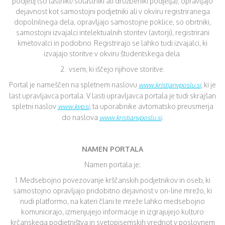
podjetij (so lastniki/solastniki ali družbeniki podjetja), opravljajo
dejavnost kot samostojni podjetniki ali v okviru registriranega
dopolnilnega dela, opravljajo samostojne poklice, so obrtniki,
samostojni izvajalci intelektualnih storitev (avtorji), registrirani
kmetovalci in podobno. Registrirajo se lahko tudi izvajalci, ki
izvajajo storitve v okviru študentskega dela.
2. vsem, ki iščejo njihove storitve.
Portal je nameščen na spletnem naslovu
, ki je
www.kristjanvposlu.si
last upravljavca portala. V lasti upravljavca portala je tudi skrajšan
spletni naslov
, ta uporabnike avtomatsko preusmerja
www.kvp.si
do naslova
.
www.kristjanvposlu.si
NAMEN PORTALA
Namen portala je:
1. Medsebojno povezovanje krščanskih podjetnikov in oseb, ki
samostojno opravljajo pridobitno dejavnost v on-line mrežo, ki
nudi platformo, na kateri člani te mreže lahko medsebojno
komunicirajo, izmenjujejo informacije in izgrajujejo kulturo
krčanskega podjetništva in svetopisemskih vrednot v poslovnem