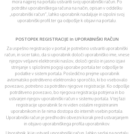
mora najprej na portalu ustvariti svoj uporabniški račun. Po
potrditvi uporabniškega računa na način, opisan v oddelku
„uporabniški račun“, lahko uporabnik nadaljuje in izpolni svoj
uporabniški profil ter ga odpošlje k objavi na portalu.
POSTOPEK REGISTRACIJE in UPORABNIŠKI RAČUN
Za uspešno registracijo v portal je potrebno ustvariti uporabniški
račun, in sicer tako, da si uporabnik določi uporabniško ime, vnese
njegov veljavni elektronski naslov, določi geslo in jasno izjavi
strinjanje s splošnimi pogoji uporabe portala ter odpošlje te
podatke v sistem portala. Posledično prejme uporabnik
avtomatsko potrditveno elektronsko sporočilo, ki bo vsebovalo
povezavo, potrebno za potrditev njegove registracije. Ko odpošlje
potrditveno povezavo, bo njegova registracija potrjena in bo
ustvarjen njegov uporabniški račun v sistemu portala. V tej fazi
registracije uporabnik še ni viden ostalim registriranim
uporabnikom in še nima dostopa do internih vsebin portala.
Uporabniški račun je predhodni obvezni korak pred ustvarjanjem
in objavo uporabniškega profila uporabnikov.
Uporabnik, ki je ustvaril uporabniški račun, lahko sedaj na portalu