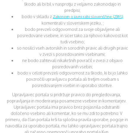
škodo ali bi bil v nasprotju z veljavno zakonodajo in
predpisi;
bodo v skladu z
Zakonom o javni rabi slovenščine (ZJRS)
komentirali v slovenskem jeziku, ;
bodo prevzeli odgovornost za svoje objavljene ali
posredovane vsebine, in sicer tako za njihovo kakovost kot
tudi vsebino;
so nosilci vseh avtorskih in sorodnih pravic ali drugih pravic
v zvezi s posredovanimi vsebinami;
ne bodo zahtevali nikakršnih povračil v zvezi z objavo
posredovanih vsebin;
bodo v celoti prevzeli odgovornost za škodo, ki bi jo lahko
povzročili upravljavcu portala ali tretjim osebam s
posredovanjem vsebin in uporabo storitve.
Upravljavec portala si pridržuje pravico do pregledovanja,
popravljanja in moderiranja posamezne vsebine in komentarjev.
Upravljavec portala ima pravico brez pojasnila odstraniti
določeno vsebino ali komentar, ko se mu zdi to potrebno. V
primeru, da član portala krši ta splošna pravila uporabe, pogoje in
navodila za uporabo portala, mu lahko upravljavec portala trajno
ali začasno onemogoči uporabo portala Kvp.