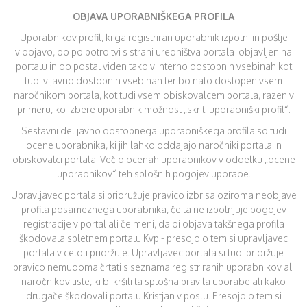
OBJAVA UPORABNIŠKEGA PROFILA
Uporabnikov profil, ki ga registriran uporabnik izpolni in pošlje
v objavo, bo po potrditvi s strani uredništva portala objavljen na
portalu in bo postal viden tako v interno dostopnih vsebinah kot
tudi v javno dostopnih vsebinah ter bo nato dostopen vsem
naročnikom portala, kot tudi vsem obiskovalcem portala, razen v
primeru, ko izbere uporabnik možnost „skriti uporabniški profil“.
Sestavni del javno dostopnega uporabniškega profila so tudi
ocene uporabnika, ki jih lahko oddajajo naročniki portala in
obiskovalci portala. Več o ocenah uporabnikov v oddelku „ocene
uporabnikov“ teh splošnih pogojev uporabe.
Upravljavec portala si pridružuje pravico izbrisa oziroma neobjave
profila posameznega uporabnika, če ta ne izpolnjuje pogojev
registracije v portal ali če meni, da bi objava takšnega profila
škodovala spletnem portalu Kvp - presojo o tem si upravljavec
portala v celoti pridržuje. Upravljavec portala si tudi pridržuje
pravico nemudoma črtati s seznama registriranih uporabnikov ali
naročnikov tiste, ki bi kršili ta splošna pravila uporabe ali kako
drugače škodovali portalu Kristjan v poslu. Presojo o tem si