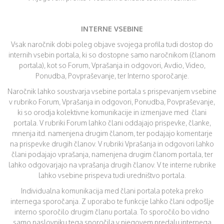
INTERNE VSEBINE
Vsak naročnik dobi poleg objave svojega profila tudi dostop do
internih vsebin portala, ki so dostopne samo naročnikom (članom
portala), kot so Forum, Vprašanja in odgovori, Avdio, Video,
Ponudba, Povpraševanje, ter Interno sporočanje.
Naročnik lahko soustvarja vsebine portala s prispevanjem vsebine
v rubriko Forum, Vprašanja in odgovori, Ponudba, Povpraševanje,
ki so orodja kolektivne komunikacije in izmenjave med člani
portala. V rubriki Forum lahko člani oddajajo prispevke, članke,
mnenja itd. namenjena drugim članom, ter podajajo komentarje
na prispevke drugih članov. V rubriki Vprašanja in odgovori lahko
člani podajajo vprašanja, namenjena drugim članom portala, ter
lahko odgovarjajo na vprašanja drugih članov. V te interne rubrike
lahko vsebine prispeva tudi uredništvo portala.
Individualna komunikacija med člani portala poteka preko
internega sporočanja. Z uporabo te funkcije lahko člani odpošlje
interno sporočilo drugim članu portala. To sporočilo bo vidno
samo naslovniku tega sporočila v njegovem predalu internega