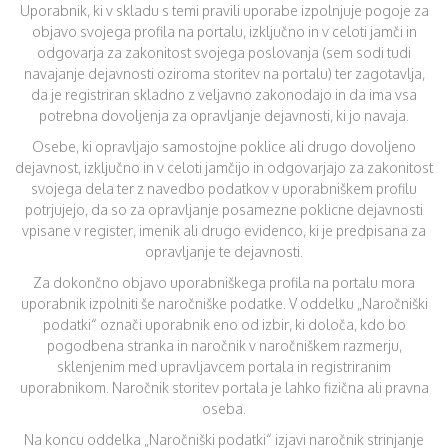
Uporabnik, ki v skladu s temi pravili uporabe izpolnjuje pogoje za
objavo svojega profila na portalu, izključno in v celoti jamči in
odgovarja za zakonitost svojega poslovanja (sem sodi tudi
navajanje dejavnosti oziroma storitev na portalu) ter zagotavlja,
da je registriran skladno z veljavno zakonodajo in da ima vsa
potrebna dovoljenja za opravljanje dejavnosti, ki jo navaja.
Osebe, ki opravljajo samostojne poklice ali drugo dovoljeno
dejavnost, izključno in v celoti jamčijo in odgovarjajo za zakonitost
svojega dela ter z navedbo podatkov v uporabniškem profilu
potrjujejo, da so za opravljanje posamezne poklicne dejavnosti
vpisane v register, imenik ali drugo evidenco, ki je predpisana za
opravljanje te dejavnosti.
Za dokončno objavo uporabniškega profila na portalu mora
uporabnik izpolniti še naročniške podatke. V oddelku „Naročniški
podatki“ označi uporabnik eno od izbir, ki določa, kdo bo
pogodbena stranka in naročnik v naročniškem razmerju,
sklenjenim med upravljavcem portala in registriranim
uporabnikom. Naročnik storitev portala je lahko fizična ali pravna
oseba.
Na koncu oddelka „Naročniški podatki“ izjavi naročnik strinjanje