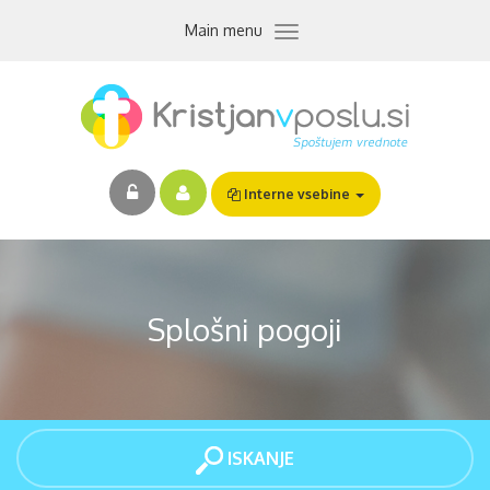
Skip
Toggle
Main menu
to
navigation
main
content
Interne vsebine
Splošni pogoji
ISKANJE