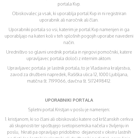
portala Kvp.
Obiskovalec ja vsak, ki uporablja portal Kvp in ni registriran
uporabnik ali naročnik ali član.
Uporabniki portala so vsi, katerim je portal Kvp namenjen in ga
uporabljajo na kateri koli v teh splošnih pogojih uporabe navedeni
način.
Uredništvo so glavni urednik portala in njegovi pomočniki, katere
upravljavec portala določi z internim aktom.
Upravljavec portala je lastnik portala, to je Vladavina kraljestva,
zavod za družbeni napredek, Rašiška ulica 12, 1000 Ljubljana,
matična št. 7199066, davčna št. SI72498412.
UPORABNIKI PORTALA
Spletni portal Kristjan v poslu je namenjen:
1. kristjanom, ki so člani ali obiskovalci katere od krščanskih cerkva
ali skupnosti ter spoštujejo svetopisemska načela v življenju in
poslu, hkrati pa opravljajo pridobitno dejavnost v okviru lastnih