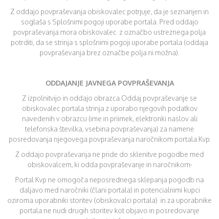
Z oddajo povpraševanja obiskovalec potrjuje, da je seznanjen in
soglaša s Splošnimi pogoji uporabe portala. Pred oddajo
povpraševanja mora obiskovalec z označbo ustreznega polja
potrditi, da se strinja s splošnimi pogoji uporabe portala (oddaja
povpraševanja brez označbe polja ni možna).
ODDAJANJE JAVNEGA POVPRAŠEVANJA
Z izpolnitvijo in oddajo obrazca Oddaj povpraševanje se
obiskovalec portala strinja z uporabo njegovih podatkov
navedenih v obrazcu (ime in priimek, elektronki naslov ali
telefonska številka, vsebina povpraševanja) za namene
posredovanja njegovega povpraševanja naročnikom portala Kvp.
Z oddajo povpraševanja ne pride do sklenitve pogodbe med
obiskovalcem, ki odda povpraševanje in naročnikom
.
Portal Kvp ne omogoča neposrednega sklepanja pogodb na
daljavo med naročniki (člani portala) in potencialnimi kupci
oziroma uporabniki storitev (obiskovalci portala) in za uporabnike
portala ne nudi drugih storitev kot objavo in posredovanje