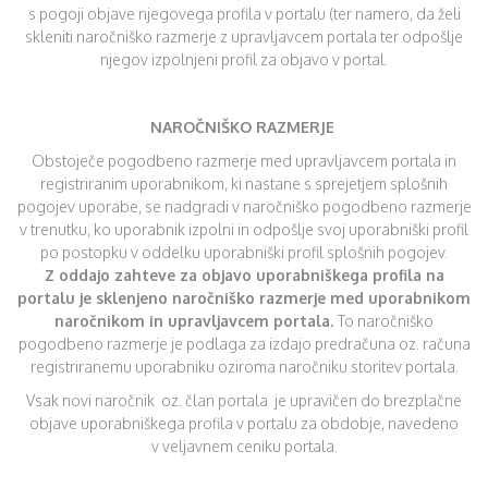
s pogoji objave njegovega profila v portalu (ter namero, da želi
skleniti naročniško razmerje z upravljavcem portala ter odpošlje
njegov izpolnjeni profil za objavo v portal.
NAROČNIŠKO RAZMERJE
Obstoječe pogodbeno razmerje med upravljavcem portala in
registriranim uporabnikom, ki nastane s sprejetjem splošnih
pogojev uporabe, se nadgradi v naročniško pogodbeno razmerje
v trenutku, ko uporabnik izpolni in odpošlje svoj uporabniški profil
po postopku v oddelku uporabniški profil splošnih pogojev.
Z oddajo zahteve za objavo uporabniškega profila na
portalu je sklenjeno naročniško razmerje med uporabnikom
naročnikom in upravljavcem portala.
To naročniško
pogodbeno razmerje je podlaga za izdajo predračuna oz. računa
registriranemu uporabniku oziroma naročniku storitev portala.
Vsak novi naročnik oz. član portala je upravičen do brezplačne
objave uporabniškega profila v portalu za obdobje, navedeno
v veljavnem ceniku portala.