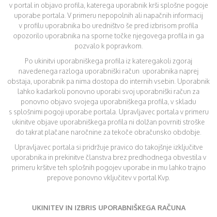
v portal in objavo profila, katerega uporabnik krši splošne pogoje
uporabe portala. V primeru nepopolnih ali napačnih informacij
v profilu uporabnika bo uredništvo še pred izbrisom profila
opozorilo uporabnika na sporne točke njegovega profila in ga
pozvalo k popravkom.
Po ukinitvi uporabniškega profila iz kateregakoli zgoraj
navedenega razloga uporabniški račun uporabnika naprej
obstaja, uporabnik pa nima dostopa do internih vsebin. Uporabnik
lahko kadarkoli ponovno uporabi svoj uporabniški račun za
ponovno objavo svojega uporabniškega profila, v skladu
s splošnimi pogoji uporabe portala. Upravljavec portala v primeru
ukinitve objave uporabniškega profila ni dolžan povrniti stroške
do takrat plačane naročnine za tekoče obračunsko obdobje.
Upravljavec portala si pridržuje pravico do takojšnje izključitve
uporabnika in prekinitve članstva brez predhodnega obvestila v
primeru kršitve teh splošnih pogojev uporabe in mu lahko trajno
prepove ponovno vključitev v portal Kvp.
UKINITEV IN IZBRIS UPORABNIŠKEGA RAČUNA