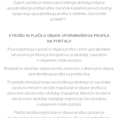
Datum začetka in izteka naročniškega obdobja (objave
uporabniškega profila) lahko naročnik kadarkoli preveri znotraj
njegovega uporabniškega profila (v oddelku „Naročniški
podatki“).
STROŠKI IN PLAČILO OBJAVE UPORABNIŠKEGA PROFILA
NA PORTALU
Prva registracija v portal in objava profila z enim uporabniškim
računom in profilom je brezplačna za obdobje, navedeno
v veljavnem ceniku portala.
Brezplačno obdobje objave profila začne teči z dnem prve objave
uporabniškega profila na portalu Kvp
Po preteku brezplačnega naročniškega obdobja se naročniku
zaračuna mesečni strošek registracije in objave profila za
določeno obračunsko obdobje (članarina). Mesečni strošek in
obračunsko obdobje nadaljnje registracije sta navedena
v veljavnem ceniku portala.
Plačilo stroška registracije in objave profila v portalu je
prostovoljno in ni pogoj za podaljšanje objave uporabniškega