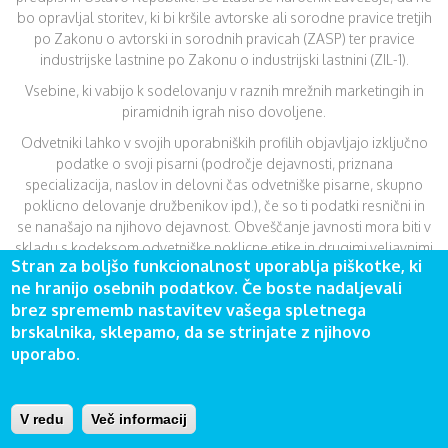
bo opravljal storitev, ki bi kršile avtorske ali sorodne pravice tretjih
po Zakonu o avtorski in sorodnih pravicah (ZASP) ter pravice
industrijske lastnine po Zakonu o industrijski lastnini (ZIL-1).
Vsebine, ki vabijo k sodelovanju v raznih mrežnih marketingih in
piramidnih igrah niso dovoljene.
Odvetniki lahko v svojih uporabniških profilih objavljajo izključno
podatke o svoji pisarni (področje dejavnosti, priznana
specializacija, naslov in delovni čas odvetniške pisarne, skupno
poklicno delovanje družbenikov ipd.), če so ti podatki resnični in
se nanašajo na njihovo dejavnost. Obveščanje javnosti mora biti v
skladu s kodeksom odvetniške poklicne etike in drugimi veljavnimi
Stran za boljšo funkcionalnost uporablja piškotke, ki
predpisi. Prepovedano je navajanje finančnih podatkov o prometu
ne hranijo osebnih podatkov. Če boste nadaljevali
in uspešnosti, navajanje referenc o številu dobljenih zadev, številu
brez sprememb nastavitev vašega spletnega
strank in njihovi pomembnosti, sodelovanju v odmevnih zadevah,
brskalnika, sklepamo, da se strinjate z njihovo
težavnosti rešenih zadev, sklicevanje na prejšnjo dejavnost,
uporabo.
funkcije ali položaj, sklicevanje na vplivne zveze in poznanstva,
dajanje neresničnih ali zavajajočih podatkov o svojem delu in
dajanje reklamnih daril zaradi pridobivanja strank. (to je navedeno
v Odvetniškem kodeksu, h kateremu smo zavezani)
V redu
Več informacij