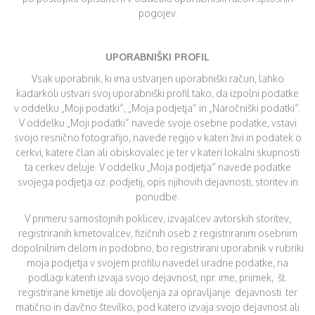
pogojev.
UPORABNIŠKI PROFIL
Vsak uporabnik, ki ima ustvarjen uporabniški račun, lahko
kadarkoli ustvari svoj uporabniški profil tako, da izpolni podatke
v oddelku „Moji podatki“, „Moja podjetja“ in „Naročniški podatki“.
V oddelku „Moji podatki“ navede svoje osebne podatke, vstavi
svojo resnično fotografijo, navede regijo v kateri živi in podatek o
cerkvi, katere član ali obiskovalec je ter v kateri lokalni skupnosti
ta cerkev deluje. V oddelku „Moja podjetja“ navede podatke
svojega podjetja oz. podjetij, opis njihovih dejavnosti, storitev in
ponudbe.
V primeru samostojnih poklicev, izvajalcev avtorskih storitev,
registriranih kmetovalcev, fizičnih oseb z registriranim osebnim
dopolnilnim delom in podobno, bo registrirani uporabnik v rubriki
moja podjetja v svojem profilu navedel uradne podatke, na
podlagi katerih izvaja svojo dejavnost, npr. ime, priimek, št.
registrirane kmetije ali dovoljenja za opravljanje dejavnosti ter
matično in davčno številko, pod katero izvaja svojo dejavnost ali