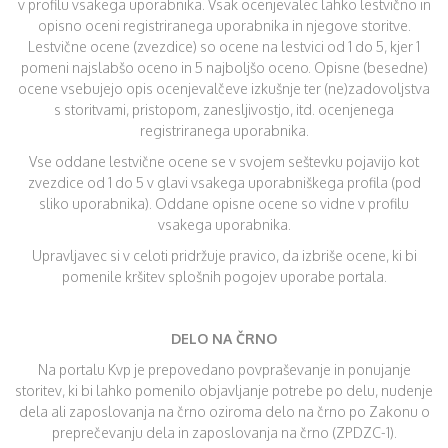
v profilu vsakega uporabnika. Vsak ocenjevalec lahko lestvično in
opisno oceni registriranega uporabnika in njegove storitve.
Lestvične ocene (zvezdice) so ocene na lestvici od 1 do 5, kjer 1
pomeni najslabšo oceno in 5 najboljšo oceno. Opisne (besedne)
ocene vsebujejo opis ocenjevalčeve izkušnje ter (ne)zadovoljstva
s storitvami, pristopom, zanesljivostjo, itd. ocenjenega
registriranega uporabnika.
Vse oddane lestvične ocene se v svojem seštevku pojavijo kot
zvezdice od 1 do 5 v glavi vsakega uporabniškega profila (pod
sliko uporabnika). Oddane opisne ocene so vidne v profilu
vsakega uporabnika.
Upravljavec si v celoti pridržuje pravico, da izbriše ocene, ki bi
pomenile kršitev splošnih pogojev uporabe portala.
DELO NA ČRNO
Na portalu Kvp je prepovedano povpraševanje in ponujanje
storitev, ki bi lahko pomenilo objavljanje potrebe po delu, nudenje
dela ali zaposlovanja na črno oziroma delo na črno po Zakonu o
preprečevanju dela in zaposlovanja na črno (ZPDZC-1).