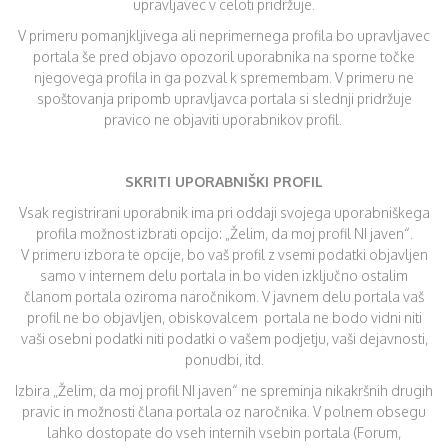
upravljavec v celoti pridržuje.
V primeru pomanjkljivega ali neprimernega profila bo upravljavec
portala še pred objavo opozoril uporabnika na sporne točke
njegovega profila in ga pozval k spremembam. V primeru ne
spoštovanja pripomb upravljavca portala si slednji pridržuje
pravico ne objaviti uporabnikov profil.
SKRITI UPORABNIŠKI PROFIL
Vsak registrirani uporabnik ima pri oddaji svojega uporabniškega
profila možnost izbrati opcijo: „Želim, da moj profil NI javen“.
V primeru izbora te opcije, bo vaš profil z vsemi podatki objavljen
samo v internem delu portala in bo viden izključno ostalim
članom portala oziroma naročnikom. V javnem delu portala vaš
profil ne bo objavljen, obiskovalcem portala ne bodo vidni niti
vaši osebni podatki niti podatki o vašem podjetju, vaši dejavnosti,
ponudbi, itd.
Izbira „Želim, da moj profil NI javen“ ne spreminja nikakršnih drugih
pravic in možnosti člana portala oz naročnika. V polnem obsegu
lahko dostopate do vseh internih vsebin portala (Forum,