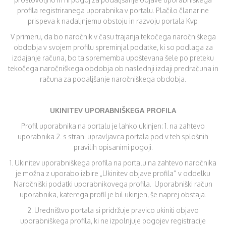
profila registriranega uporabnika v portalu. Plačilo članarine
prispeva k nadaljnjemu obstoju in razvoju portala Kvp.
V primeru, da bo naročnik v času trajanja tekočega naročniškega
obdobja v svojem profilu spreminjal podatke, ki so podlaga za
izdajanje računa, bo ta sprememba upoštevana šele po preteku
tekočega naročniškega obdobja ob naslednji izdaji predračuna in
računa za podaljšanje naročniškega obdobja.
UKINITEV UPORABNIŠKEGA PROFILA
Profil uporabnika na portalu je lahko ukinjen: 1. na zahtevo
uporabnika 2. s strani upravljavca portala pod v teh splošnih
pravilih opisanimi pogoji.
1. Ukinitev uporabniškega profila na portalu na zahtevo naročnika
je možna z uporabo izbire „Ukinitev objave profila“ v oddelku
Naročniški podatki uporabnikovega profila. Uporabniški račun
uporabnika, katerega profil je bil ukinjen, še naprej obstaja.
2. Uredništvo portala si pridržuje pravico ukiniti objavo
uporabniškega profila, ki ne izpolnjuje pogojev registracije