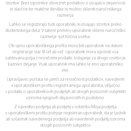
storitve. Brez izpolnitve obveznih podatkov o izvajalcu dejavnosti
in davčne ter matične številke ni možno skleniti naročniškega
razmerja.
Lahko se registrirajo tudi uporabniki, ki izvajajo storitve preko
študentskega dela. V takem primeru uporabnik sklene naročniško
razmerje kot fizična oseba.
Ob vpisu uporabniškega profila mora biti uporabnik na datum
registracije star 18 let ali več. Uporabnik mora izpolniti vsa
zahtevana polja z resničnimi podatki. Izdajanje za drugo osebo je
kaznivo dejanje. Vsak uporabnik ima lahko le eno uporabniško
ime.
Upravljavec portala ne jamči za resničnost podatkov, navedenih
v uporabniškem profilu registriranega uporabnika, vključno
s podatki o uporabnikovih podjetjih ali drugih poslovnih subjektih
oziroma njegovih dejavnostih in podobno.
Z navedbo podjetja ali podjetij v oddelku Moja podjetja
v uporabniškem profilu potrjuje registriran uporabnik, da je lastnik
ali solastnik navedenega podjetja ali navedenih podjetij oziroma
drugih poslovnih subjektov.