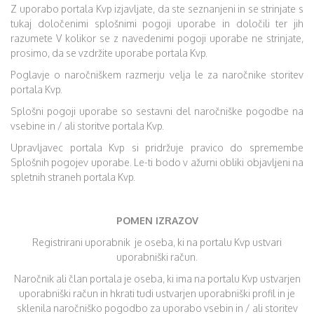
Z uporabo portala Kvp izjavljate, da ste seznanjeni in se strinjate s
tukaj določenimi splošnimi pogoji uporabe in določili ter jih
razumete V kolikor se z navedenimi pogoji uporabe ne strinjate,
prosimo, da se vzdržite uporabe portala Kvp.
Poglavje o naročniškem razmerju velja le za naročnike storitev
portala Kvp.
Splošni pogoji uporabe so sestavni del naročniške pogodbe na
vsebine in / ali storitve portala Kvp.
Upravljavec portala Kvp si pridržuje pravico do spremembe
Splošnih pogojev uporabe. Le-ti bodo v ažurni obliki objavljeni na
spletnih straneh portala Kvp.
POMEN IZRAZOV
Registrirani uporabnik je oseba, ki na portalu Kvp ustvari
uporabniški račun.
Naročnik ali član portala je oseba, ki ima na portalu Kvp ustvarjen
uporabniški račun in hkrati tudi ustvarjen uporabniški profil in je
sklenila naročniško pogodbo za uporabo vsebin in / ali storitev