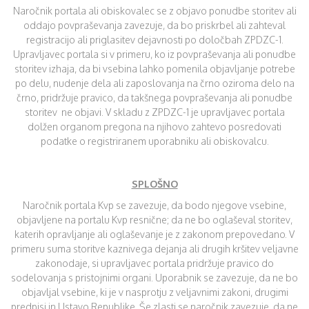
Naročnik portala ali obiskovalec se z objavo ponudbe storitev ali
oddajo povpraševanja zavezuje, da bo priskrbel ali zahteval
registracijo ali priglasitev dejavnosti po določbah ZPDZC-1.
Upravljavec portala si v primeru, ko iz povpraševanja ali ponudbe
storitev izhaja, da bi vsebina lahko pomenila objavljanje potrebe
po delu, nudenje dela ali zaposlovanja na črno oziroma delo na
črno, pridržuje pravico, da takšnega povpraševanja ali ponudbe
storitev ne objavi. V skladu z ZPDZC-1 je upravljavec portala
dolžen organom pregona na njihovo zahtevo posredovati
podatke o registriranem uporabniku ali obiskovalcu.
SPLOŠNO
Naročnik portala Kvp se zavezuje, da bodo njegove vsebine,
objavljene na portalu Kvp resnične; da ne bo oglaševal storitev,
katerih opravljanje ali oglaševanje je z zakonom prepovedano. V
primeru suma storitve kaznivega dejanja ali drugih kršitev veljavne
zakonodaje, si upravljavec portala pridržuje pravico do
sodelovanja s pristojnimi organi. Uporabnik se zavezuje, da ne bo
objavljal vsebine, ki je v nasprotju z veljavnimi zakoni, drugimi
predpisi in Ustavo Republike. Še zlasti se naročnik zavezuje, da ne