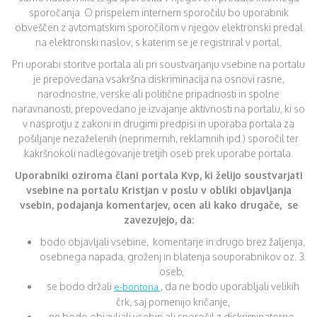
sporočanja. O prispelem internem sporočilu bo uporabnik
obveščen z avtomatskim sporočilom v njegov elektronski predal
na elektronski naslov, s katerim se je registriral v portal.
Pri uporabi storitve portala ali pri soustvarjanju vsebine na portalu
je prepovedana vsakršna diskriminacija na osnovi rasne,
narodnostne, verske ali politične pripadnosti in spolne
naravnanosti, prepovedano je izvajanje aktivnosti na portalu, ki so
v nasprotju z zakoni in drugimi predpisi in uporaba portala za
pošiljanje nezaželenih (neprimernih, reklamnih ipd.) sporočil ter
kakršnokoli nadlegovanje tretjih oseb prek uporabe portala.
Uporabniki oziroma člani portala Kvp, ki želijo soustvarjati
vsebine na portalu Kristjan v poslu v obliki objavljanja
vsebin, podajanja komentarjev, ocen ali kako drugače, se
zavezujejo, da:
bodo objavljali vsebine, komentarje in drugo brez žaljenja,
osebnega napada, groženj in blatenja souporabnikov oz. 3.
oseb,
se bodo držali
, da ne bodo uporabljali velikih
e-bontona
črk, saj pomenijo kričanje,
ne bodo objavljali vsebin ali sporočil z diskriminatorno,