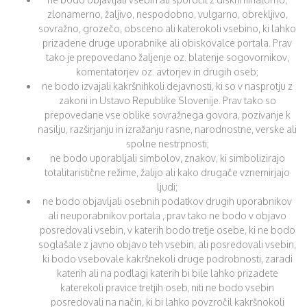
zlonamerno, žaljivo, nespodobno, vulgarno, obrekljivo,
sovražno, grozečo, obsceno ali katerokoli vsebino, ki lahko
prizadene druge uporabnike ali obiskovalce portala. Prav
tako je prepovedano žaljenje oz. blatenje sogovornikov,
komentatorjev oz. avtorjev in drugih oseb;
ne bodo izvajali kakršnihkoli dejavnosti, ki so v nasprotju z
zakoni in Ustavo Republike Slovenije. Prav tako so
prepovedane vse oblike sovražnega govora, pozivanje k
nasilju, razširjanju in izražanju rasne, narodnostne, verske ali
spolne nestrpnosti;
ne bodo uporabljali simbolov, znakov, ki simbolizirajo
totalitaristične režime, žalijo ali kako drugače vznemirjajo
ljudi;
ne bodo objavljali osebnih podatkov drugih uporabnikov
ali neuporabnikov portala , prav tako ne bodo v objavo
posredovali vsebin, v katerih bodo tretje osebe, ki ne bodo
soglašale z javno objavo teh vsebin, ali posredovali vsebin,
ki bodo vsebovale kakršnekoli druge podrobnosti, zaradi
katerih ali na podlagi katerih bi bile lahko prizadete
katerekoli pravice tretjih oseb, niti ne bodo vsebin
posredovali na način, ki bi lahko povzročil kakršnokoli