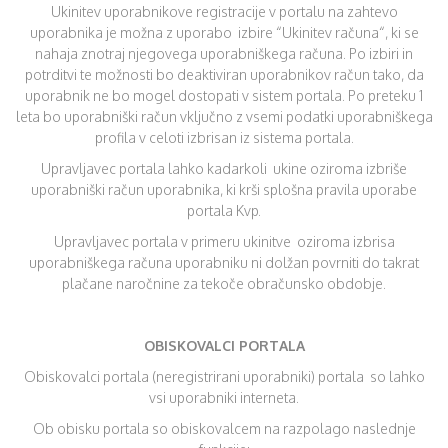
Ukinitev uporabnikove registracije v portalu na zahtevo
uporabnika je možna z uporabo izbire “Ukinitev računa“, ki se
nahaja znotraj njegovega uporabniškega računa. Po izbiri in
potrditvi te možnosti bo deaktiviran uporabnikov račun tako, da
uporabnik ne bo mogel dostopati v sistem portala. Po preteku 1
leta bo uporabniški račun vključno z vsemi podatki uporabniškega
profila v celoti izbrisan iz sistema portala.
Upravljavec portala lahko kadarkoli ukine oziroma izbriše
uporabniški račun uporabnika, ki krši splošna pravila uporabe
portala Kvp.
Upravljavec portala v primeru ukinitve oziroma izbrisa
uporabniškega računa uporabniku ni dolžan povrniti do takrat
plačane naročnine za tekoče obračunsko obdobje.
OBISKOVALCI PORTALA
Obiskovalci portala (neregistrirani uporabniki) portala so lahko
vsi uporabniki interneta.
Ob obisku portala so obiskovalcem na razpolago naslednje