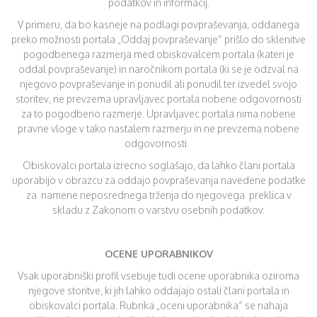
podatkov in informacij.
V primeru, da bo kasneje na podlagi povpraševanja, oddanega
preko možnosti portala „Oddaj povpraševanje“ prišlo do sklenitve
pogodbenega razmerja med obiskovalcem portala (kateri je
oddal povpraševanje) in naročnikom portala (ki se je odzval na
njegovo povpraševanje in ponudil ali ponudil ter izvedel svojo
storitev, ne prevzema upravljavec portala nobene odgovornosti
za to pogodbeno razmerje. Upravljavec portala nima nobene
pravne vloge v tako nastalem razmerju in ne prevzema nobene
odgovornosti.
Obiskovalci portala izrecno soglašajo, da lahko člani portala
uporabijo v obrazcu za oddajo povpraševanja navedene podatke
za namene neposrednega trženja do njegovega preklica v
skladu z Zakonom o varstvu osebnih podatkov.
OCENE UPORABNIKOV
Vsak uporabniški profil vsebuje tudi ocene uporabnika oziroma
njegove storitve, ki jih lahko oddajajo ostali člani portala in
obiskovalci portala. Rubrika „oceni uporabnika“ se nahaja