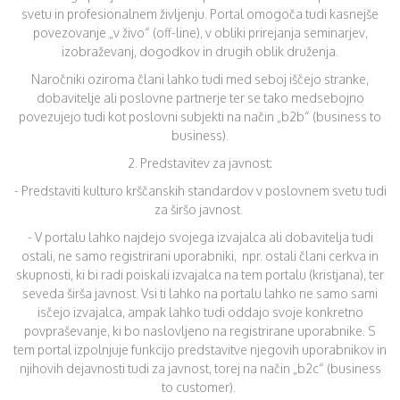
svetu in profesionalnem življenju. Portal omogoča tudi kasnejše
povezovanje „v živo“ (off-line), v obliki prirejanja seminarjev,
izobraževanj, dogodkov in drugih oblik druženja.
Naročniki oziroma člani lahko tudi med seboj iščejo stranke,
dobavitelje ali poslovne partnerje ter se tako medsebojno
povezujejo tudi kot poslovni subjekti na način „b2b“ (business to
business).
2. Predstavitev za javnost:
- Predstaviti kulturo krščanskih standardov v poslovnem svetu tudi
za širšo javnost.
- V portalu lahko najdejo svojega izvajalca ali dobavitelja tudi
ostali, ne samo registrirani uporabniki, npr. ostali člani cerkva in
skupnosti, ki bi radi poiskali izvajalca na tem portalu (kristjana), ter
seveda širša javnost. Vsi ti lahko na portalu lahko ne samo sami
isčejo izvajalca, ampak lahko tudi oddajo svoje konkretno
povpraševanje, ki bo naslovljeno na registrirane uporabnike. S
tem portal izpolnjuje funkcijo predstavitve njegovih uporabnikov in
njihovih dejavnosti tudi za javnost, torej na način „b2c“ (business
to customer).