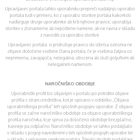
Upravljavec portala lahko uporabniku prepreči nadaljnjo uporabo
portala tudi v primeru, ko z uporabo storitve portala kakorkoli
nadleguje druge uporabnike ali krši njihove pravice, uporablja
storitev v zlonamerne ali nepoštene namene, ali ne ravna v skladu
z navodili za uporabo storitve.
Upravljavec portala si pridružuje pravico do izbrisa oziroma ne
objave določene vsebine člana portala, če je vsebina žaljiva oz.
neprimerna, zavajajoča, nelegalna, obscena ali služi goljufivim ali
nelegalnim namenom.
NAROČNIŠKO OBDOBJE
Uporabniški profil bo objavljen v portalu po potrditvi objave
profila s strani uredništva, kot je opisano v oddelku „Objava
uporabniškega profila“ teh splošnih pogojev uporabe. Z objavo
profila se začne naročniško obdobje za objavo uporabniškega
profila naročnika, ki je sprva za določeno obdobje brezplačno,
kasneje pa odplačno. Naročniško obdobje se lahko podaljšalo
v skladu s pogoji navedenimi v teh splošnih pogojih uporabe ter
v skladu z veljavnim cenikom portala. Število možnih podaljšanj