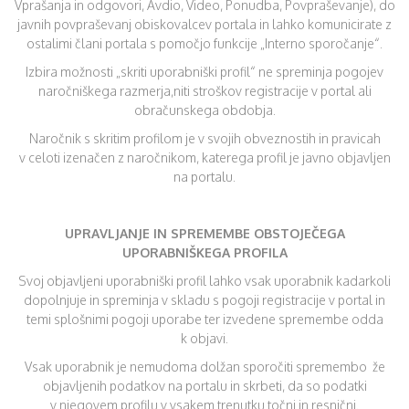
Vprašanja in odgovori, Avdio, Video, Ponudba, Povpraševanje), do
javnih povpraševanj obiskovalcev portala in lahko komunicirate z
ostalimi člani portala s pomočjo funkcije „Interno sporočanje“.
Izbira možnosti „skriti uporabniški profil“ ne spreminja pogojev
naročniškega razmerja,niti stroškov registracije v portal ali
obračunskega obdobja.
Naročnik s skritim profilom je v svojih obveznostih in pravicah
v celoti izenačen z naročnikom, katerega profil je javno objavljen
na portalu.
UPRAVLJANJE IN SPREMEMBE OBSTOJEČEGA
UPORABNIŠKEGA PROFILA
Svoj objavljeni uporabniški profil lahko vsak uporabnik kadarkoli
dopolnjuje in spreminja v skladu s pogoji registracije v portal in
temi splošnimi pogoji uporabe ter izvedene spremembe odda
k objavi.
Vsak uporabnik je nemudoma dolžan sporočiti spremembo že
objavljenih podatkov na portalu in skrbeti, da so podatki
v njegovem profilu v vsakem trenutku točni in resnični.