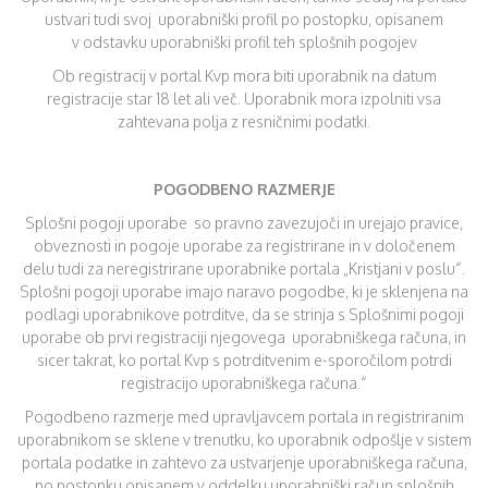
ustvari tudi svoj uporabniški profil po postopku, opisanem
v odstavku uporabniški profil teh splošnih pogojev
Ob registracij v portal Kvp mora biti uporabnik na datum
registracije star 18 let ali več. Uporabnik mora izpolniti vsa
zahtevana polja z resničnimi podatki.
POGODBENO RAZMERJE
Splošni pogoji uporabe so pravno zavezujoči in urejajo pravice,
obveznosti in pogoje uporabe za registrirane in v določenem
delu tudi za neregistrirane uporabnike portala „Kristjani v poslu“.
Splošni pogoji uporabe imajo naravo pogodbe, ki je sklenjena na
podlagi uporabnikove potrditve, da se strinja s Splošnimi pogoji
uporabe ob prvi registraciji njegovega uporabniškega računa, in
sicer takrat, ko portal Kvp s potrditvenim e-sporočilom potrdi
registracijo uporabniškega računa.“
Pogodbeno razmerje med upravljavcem portala in registriranim
uporabnikom se sklene v trenutku, ko uporabnik odpošlje v sistem
portala podatke in zahtevo za ustvarjenje uporabniškega računa,
po postopku opisanem v oddelku uporabniški račun splošnih