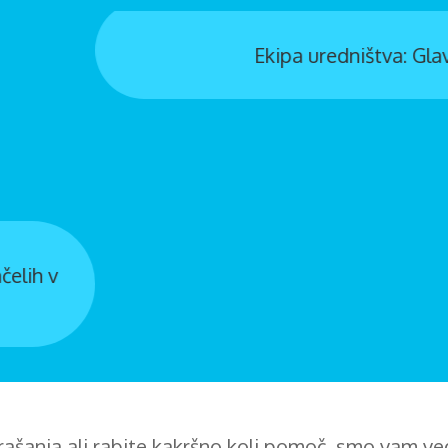
Ekipa uredništva: Glavni urednik Tadej Mihelič
ašanja ali rabite kakršno koli pomoč, smo vam ve