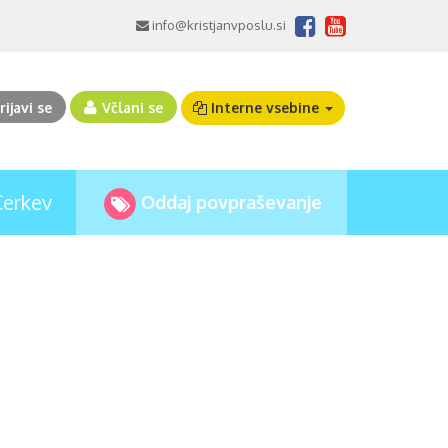
info@kristjanvposlu.si
rijavi se
Včlani se
Interne vsebine
Cerkev
Oddaj povpraševanje