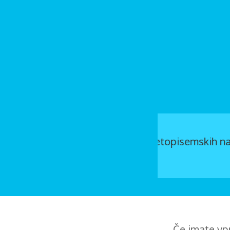
ev o svetopisemskih načelih v
ovno...
Če imate vpr