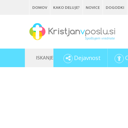
Skip
DOMOV
KAKO DELUJE?
NOVICE
DOGODKI
to
main
content
Dejavnost
ISKANJE