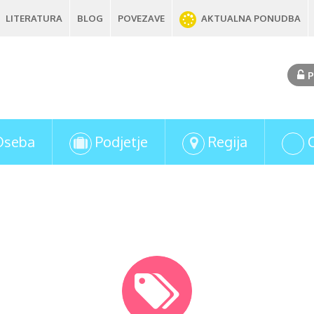
LITERATURA
BLOG
POVEZAVE
AKTUALNA PONUDBA
P
Oseba
Podjetje
Regija
Oddaj povpraševanje