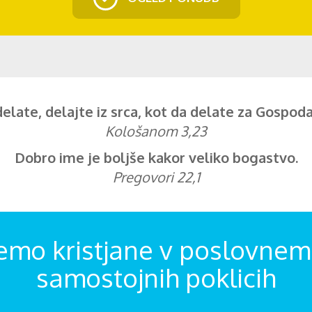
delate, delajte iz srca, kot da delate za Gospoda,
Kološanom 3,23
Dobro ime je boljše kakor veliko bogastvo.
Pregovori 22,1
emo kristjane v poslovnem 
samostojnih poklicih