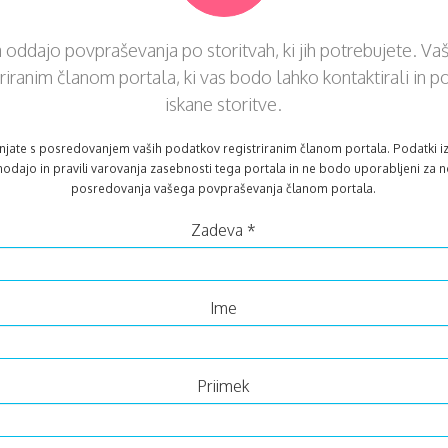
a oddajo povpraševanja po storitvah, ki jih potrebujete. V
iranim članom portala, ki vas bodo lahko kontaktirali in p
iskane storitve.
injate s posredovanjem vaših podatkov registriranim članom portala. Podatki 
onodajo in pravili varovanja zasebnosti tega portala in ne bodo uporabljeni za
posredovanja vašega povpraševanja članom portala.
Zadeva
*
Ime
Priimek