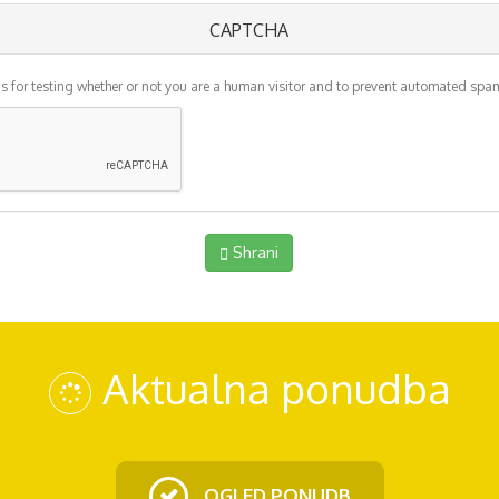
CAPTCHA
is for testing whether or not you are a human visitor and to prevent automated sp
Shrani
Aktualna ponudba
OGLED PONUDB