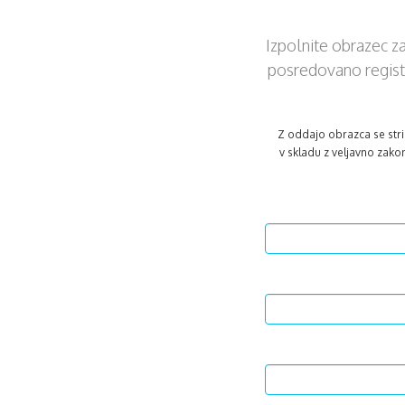
Izpolnite obrazec z
posredovano registr
Z oddajo obrazca se str
v skladu z veljavno zak