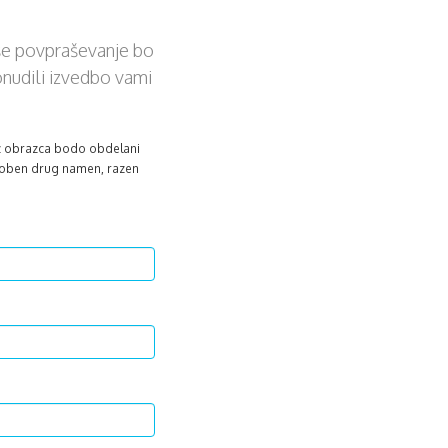
aše povpraševanje bo
onudili izvedbo vami
iz obrazca bodo obdelani
 noben drug namen, razen