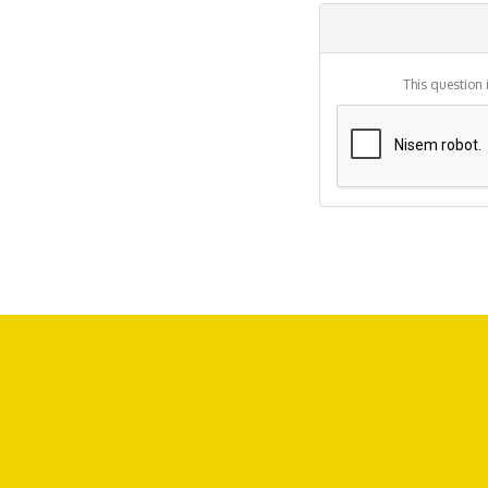
about text
formats
This question 
Vertical
Tabs