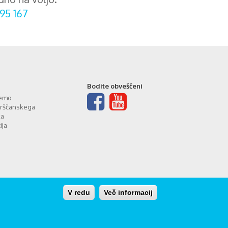
95 167
Bodite obveščeni
jemo
rščanskega
ka
ija
V redu
Več informacij
rani:
Carpediem d.o.o.