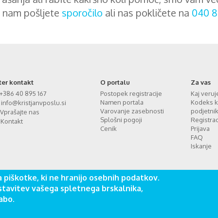
 nam pošljete
sporočilo
ali nas pokličete na
040 8
ter kontakt
O portalu
Za vas
+386 40 895 167
Postopek registracije
Kaj veru
Namen portala
Kodeks k
info@kristjanvposlu.si
Varovanje zasebnosti
podjetni
Vprašajte nas
Splošni pogoji
Registrac
Kontakt
Cenik
Prijava
FAQ
Iskanje
 piškotke, ki ne hranijo osebnih podatkov.
tavitev vašega spletnega brskalnika,
abo.
 zavod za družbeni napredek © Vse pravice pridržane. Izdelava spletnih st