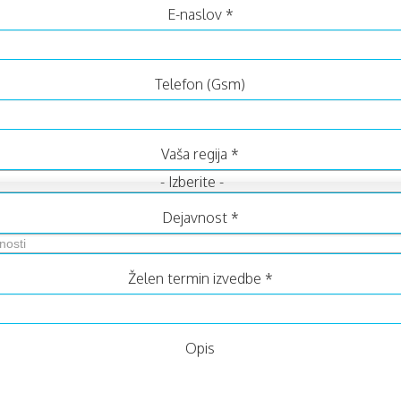
E-naslov
*
Telefon (Gsm)
Vaša regija
*
- Izberite -
Dejavnost
*
Želen termin izvedbe
*
Opis