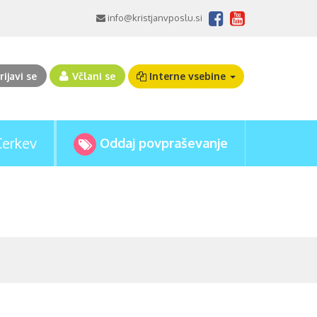
info@kristjanvposlu.si
rijavi se
Včlani se
Interne vsebine
Cerkev
Oddaj povpraševanje