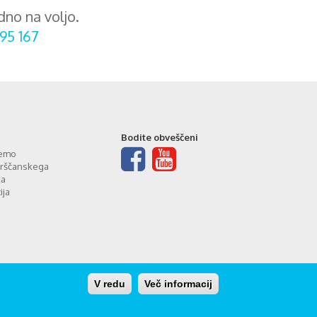
dno na voljo.
95 167
Bodite obveščeni
jemo
rščanskega
ka
ija
V redu
Več informacij
rani:
Carpediem d.o.o.