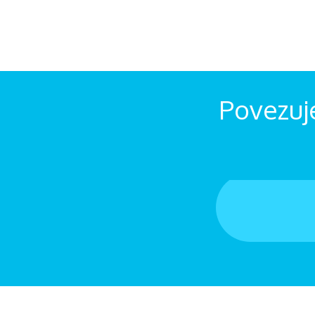
Povezuj
ev o svetopisemskih načelih v
ovno...