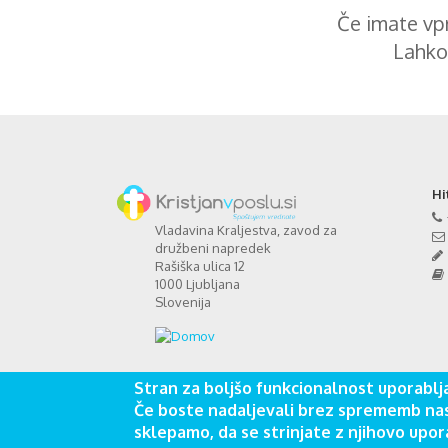
Če imate vpr
Lahko
Hi
Vladavina Kraljestva, zavod za
družbeni napredek
Rašiška ulica 12
1000 Ljubljana
Slovenija
Stran za boljšo funkcionalnost uporablja
Če boste nadaljevali brez sprememb nas
sklepamo, da se strinjate z njihovo upor
Vladavina kraljestva,