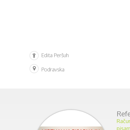
Edita Peršuh
Podravska
Refe
Račun
pisar