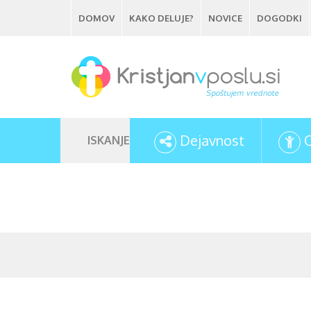
Skip
DOMOV
KAKO DELUJE?
NOVICE
DOGODKI
to
main
content
Dejavnost
ISKANJE