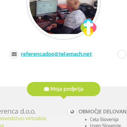
referencadoo@telemach.net
Moja podjetja
renca d.o.o.
OBMOČJE DELOVANJ
ovodstvo-virtualna
Cela Slovenija
na
Izven Slovenije