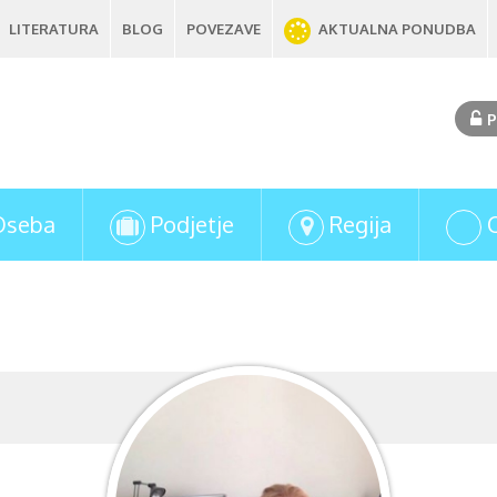
LITERATURA
BLOG
POVEZAVE
AKTUALNA PONUDBA
P
Oseba
Podjetje
Regija
Edita Peršuh