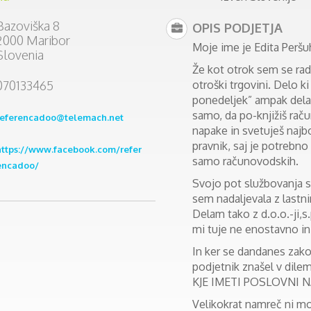
Bazoviška 8
OPIS PODJETJA
2000 Maribor
Moje ime je Edita Peršu
Slovenia
Že kot otrok sem se rada 
070133465
otroški trgovini. Delo ki
ponedeljek” ampak delam
samo, da po-knjižiš rač
referencadoo@telemach.net
napake in svetuješ najbo
pravnik, saj je potrebno
https://www.facebook.com/refer
samo računovodskih.
encadoo/
Svojo pot službovanja s
sem nadaljevala z lastn
Delam tako z d.o.o.-ji,s.
mi tuje ne enostavno i
In ker se dandanes zako
podjetnik znašel v dile
KJE IMETI POSLOVNI 
Velikokrat namreč ni mo