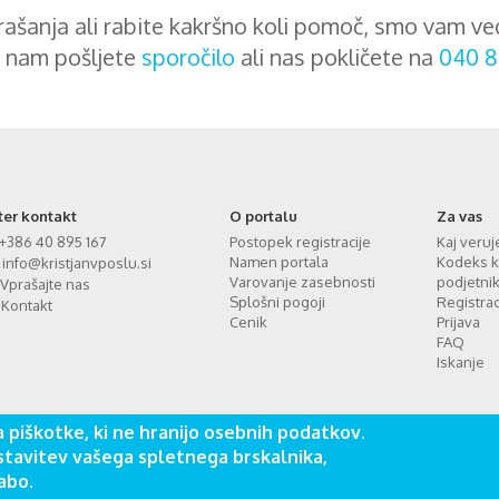
ašanja ali rabite kakršno koli pomoč, smo vam ve
 nam pošljete
sporočilo
ali nas pokličete na
040 8
ter kontakt
O portalu
Za vas
+386 40 895 167
Postopek registracije
Kaj veru
Namen portala
Kodeks k
info@kristjanvposlu.si
Varovanje zasebnosti
podjetni
Vprašajte nas
Splošni pogoji
Registrac
Kontakt
Cenik
Prijava
FAQ
Iskanje
 piškotke, ki ne hranijo osebnih podatkov.
tavitev vašega spletnega brskalnika,
abo.
 zavod za družbeni napredek © Vse pravice pridržane. Izdelava spletnih st