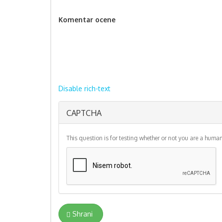
Komentar ocene
Disable rich-text
Plain text
More
CAPTCHA
information
about text
formats
This question is for testing whether or not you are a hum
Shrani