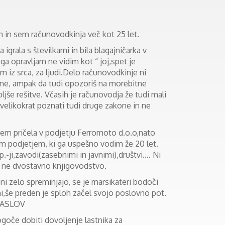
h in sem računovodkinja več kot 25 let.
igrala s številkami in bila blagajničarka v
 ga opravljam ne vidim kot “ joj,spet je
 iz srca, za ljudi.Delo računovodkinje ni
une, ampak da tudi opozoriš na morebitne
ljše rešitve. Včasih je računovodja že tudi mali
 velikokrat poznati tudi druge zakone in ne
em pričela v podjetju Ferromoto d.o.o,nato
im podjetjem, ki ga uspešno vodim že 20 let.
p.-ji,zavodi(zasebnimi in javnimi),društvi.... Ni
n ne dvostavno knjigovodstvo.
ni zelo spreminjajo, se je marsikateri bodoči
mi,še preden je sploh začel svojo poslovno pot.
NASLOV
goče dobiti dovoljenje lastnika za