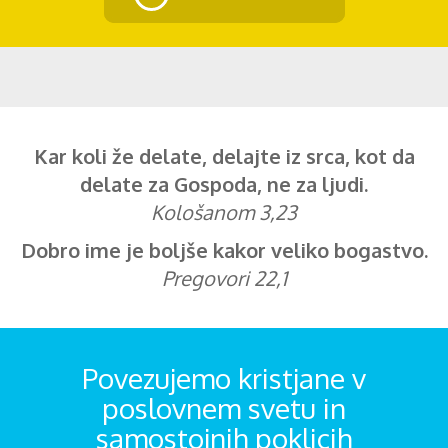
Kar koli že delate, delajte iz srca, kot da
delate za Gospoda, ne za ljudi.
Kološanom 3,23
Dobro ime je boljše kakor veliko bogastvo.
Pregovori 22,1
Povezujemo kristjane v
poslovnem svetu in
samostojnih poklicih