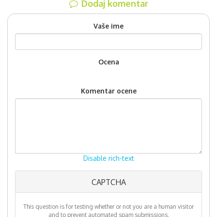
Dodaj komentar
Vaše ime
Ocena
Komentar ocene
Disable rich-text
CAPTCHA
More
information
about
This question is for testing whether or not you are a human visitor
text
and to prevent automated spam submissions.