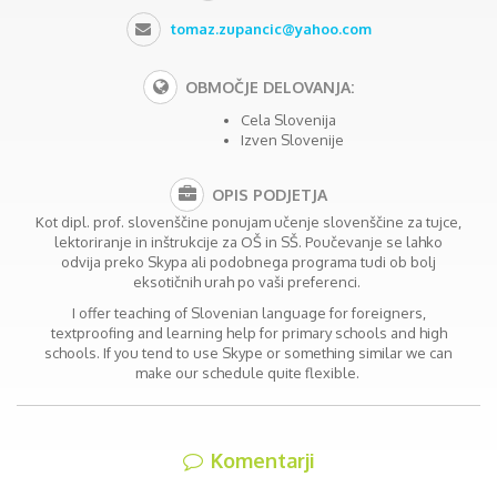
tomaz.zupancic@yahoo.com
OBMOČJE DELOVANJA:
Cela Slovenija
Izven Slovenije
OPIS PODJETJA
Kot dipl. prof. slovenščine ponujam učenje slovenščine za tujce,
lektoriranje in inštrukcije za OŠ in SŠ. Poučevanje se lahko
odvija preko Skypa ali podobnega programa tudi ob bolj
eksotičnih urah po vaši preferenci.
I offer teaching of Slovenian language for foreigners,
textproofing and learning help for primary schools and high
schools. If you tend to use Skype or something similar we can
make our schedule quite flexible.
Komentarji