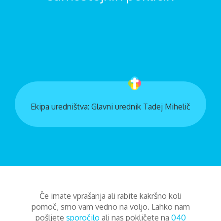
Ekipa uredništva: Glavni urednik Tadej Mihelič
Če imate vprašanja ali rabite kakršno koli
pomoč, smo vam vedno na voljo. Lahko nam
pošljete
sporočilo
ali nas pokličete na
040