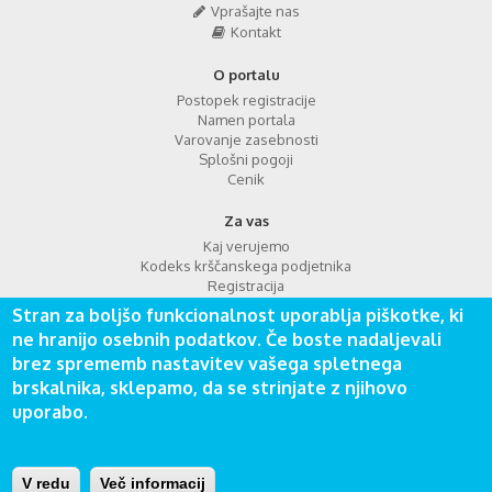
Vprašajte nas
Kontakt
O portalu
Postopek registracije
Namen portala
Varovanje zasebnosti
Splošni pogoji
Cenik
Za vas
Kaj verujemo
Kodeks krščanskega podjetnika
Registracija
Prijava
Stran za boljšo funkcionalnost uporablja piškotke, ki
FAQ
ne hranijo osebnih podatkov. Če boste nadaljevali
Iskanje
brez sprememb nastavitev vašega spletnega
brskalnika, sklepamo, da se strinjate z njihovo
uporabo.
Vladavina kraljestva, zavod za družbeni napredek © Vse pravice
V redu
Več informacij
pridržane. Izdelava spletnih strani:
Carpediem d.o.o.