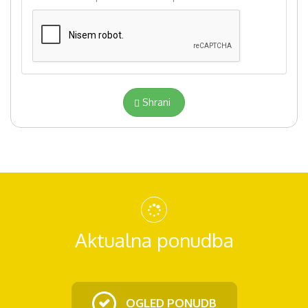
formats
Shrani
Aktualna ponudba
OGLED PONUDB